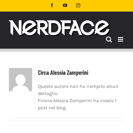
Salta
Facebook
YouTube
Instagram
al
contenuto
Circa
Alessia Zamperini
Questo autore non ha riempito alcun
dettaglio.
Finora Alessia Zamperini ha creato 1
post nel blog.