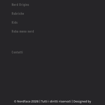
Nerd Origins
Rubriche
Kids
Roba meno nerd
Contatti
© Nerdface
2026 | Tutti i diritti riservati | Designed by