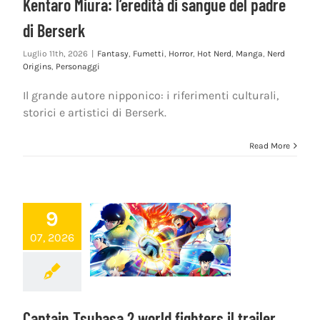
Kentaro Miura: l’eredità di sangue del padre
di Berserk
Luglio 11th, 2026
|
Fantasy
,
Fumetti
,
Horror
,
Hot Nerd
,
Manga
,
Nerd
Origins
,
Personaggi
Il grande autore nipponico: i riferimenti culturali,
storici e artistici di Berserk.
Read More
9
07, 2026
Captain Tsubasa 2 world fighters il trailer