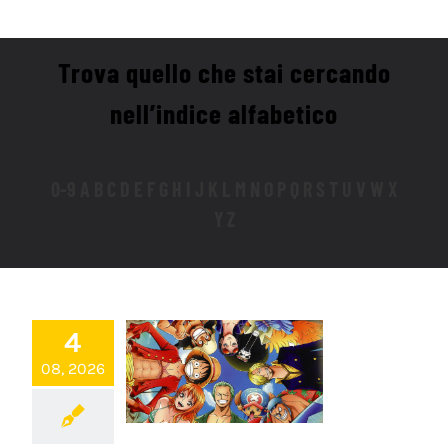
Trova quello che stai cercando
nell’indice alfabetico
0-9 A B C D E F G H I J K L M N O P Q R S T U V W X
Y Z
4
08, 2026