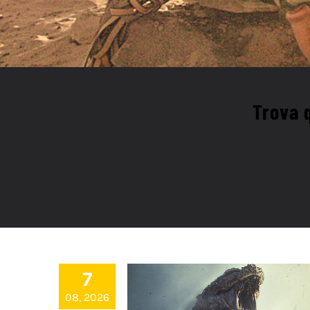
Trova q
7
08, 2026