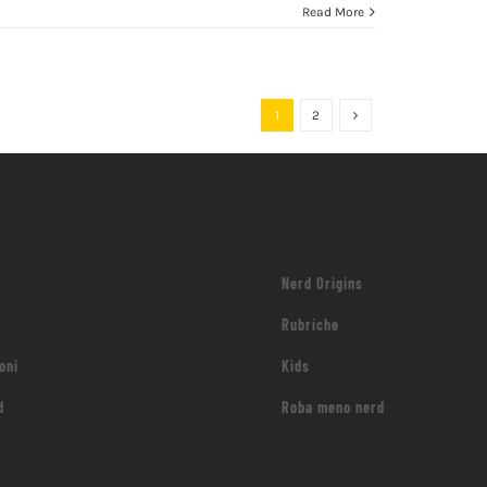
Read More
1
2
Nerd Origins
Rubriche
oni
Kids
d
Roba meno nerd