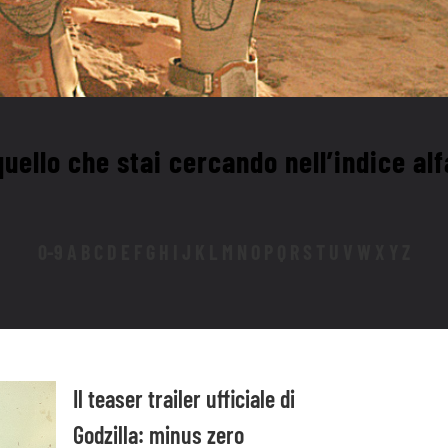
uello che stai cercando nell’indice al
0-9 A B C D E F G H I J K L M N O P Q R S T U V W X Y Z
Il teaser trailer ufficiale di
Godzilla: minus zero