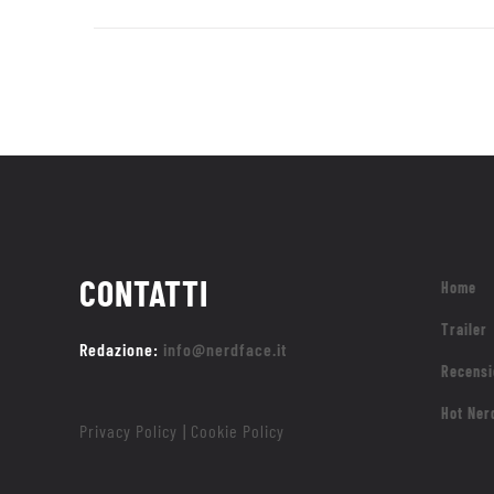
CONTATTI
Home
Trailer
Redazione:
info@nerdface.it
Recensi
Hot Ner
Privacy Policy
Cookie Policy
|