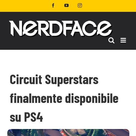
Salta
Facebook
YouTube
Instagram
al
contenuto
Circuit Superstars
finalmente disponibile
su PS4