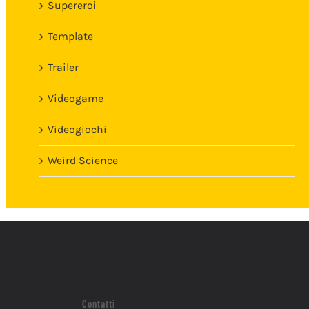
Supereroi
Template
Trailer
Videogame
Videogiochi
Weird Science
Contatti