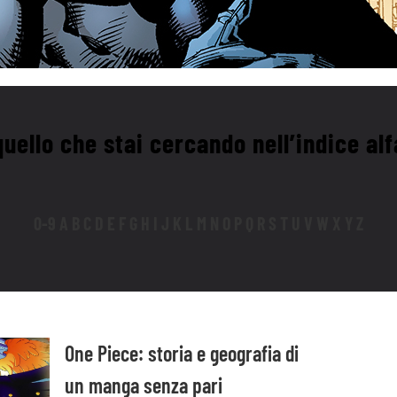
uello che stai cercando nell’indice al
0-9 A B C D E F G H I J K L M N O P Q R S T U V W X Y Z
One Piece: storia e geografia di
un manga senza pari