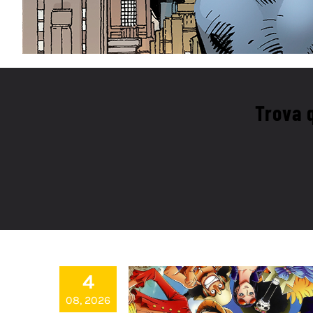
Trova q
4
08, 2026