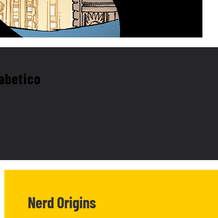
fabetico
Nerd Origins