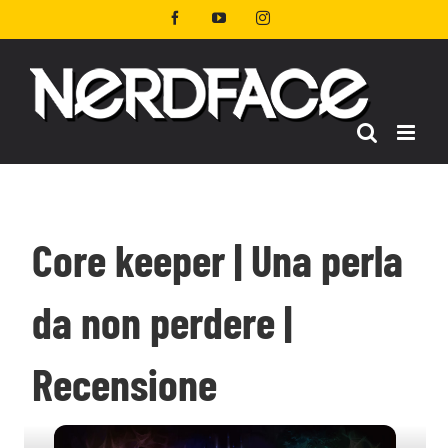
Salta
Facebook
YouTube
Instagram
al
contenuto
Core keeper | Una perla
da non perdere |
Recensione