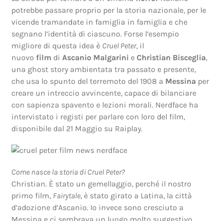
potrebbe passare proprio per la storia nazionale, per le
vicende tramandate in famiglia in famiglia e che
segnano l’identità di ciascuno. Forse l’esempio
migliore di questa idea è
Cruel Peter
, il
nuovo
film
di
Ascanio Malgarini
e
Christian Bisceglia
,
una ghost story ambientata tra passato e presente,
che usa lo spunto del terremoto del 1908 a
Messina
per
creare un intreccio avvincente, capace di bilanciare
con sapienza spavento e lezioni morali. Nerdface ha
intervistato i registi per parlare con loro del film,
disponibile dal 21 Maggio su Raiplay.
Come nasce la storia di Cruel Peter?
Christian. È stato un gemellaggio, perché il nostro
primo film,
Fairytale
, è stato girato a Latina, la città
d’adozione d’Ascanio. Io invece sono cresciuto a
Messina e ci sembrava un luogo molto suggestivo