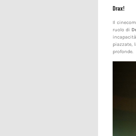
Drax!
Il cinecom
ruolo di
Dr
incapacità
piazzate, 
profonde.