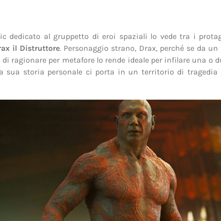
ic dedicato al gruppetto di eroi spaziali lo vede tra i protag
ax il Distruttore
. Personaggio strano, Drax, perché se da un 
 di ragionare per metafore lo rende ideale per infilare una o 
la sua storia personale ci porta in un territorio di tragedia 