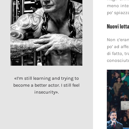
meno inter
po’ spiazz
Nuovi lotta
Non c’era
po’ ad aff
di fatto, 
conosciuto
«I’m still learning and trying to
become a better actor. I still feel
insecurity».