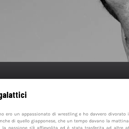
galattici
o ero un appassionato di wrestling e ho davvero divorato i
Anche di quello giapponese, che un tempo davano la mattina s
 la passione s’è affievolita ed è stata trasferita ad altre a