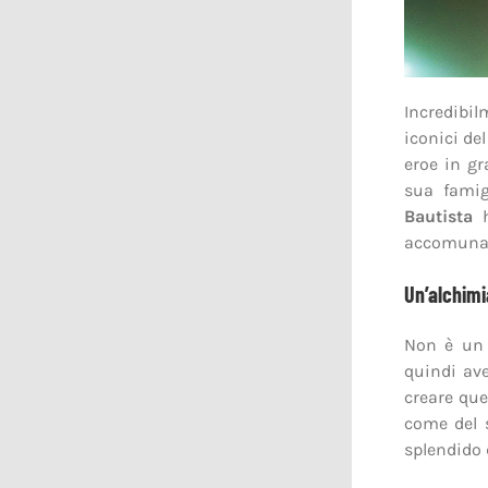
Incredibi
iconici de
eroe in gr
sua famig
Bautista
h
accomunava
Un’alchimi
Non è un 
quindi av
creare que
come del 
splendido 