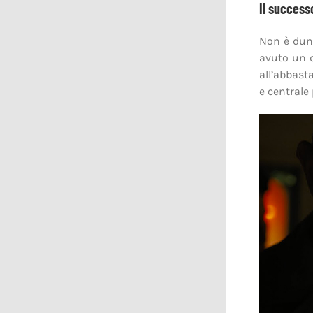
Il success
Non è dun
avuto un d
all’abbas
e centrale 