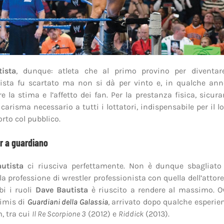
ista
, dunque: atleta che al primo provino per diventare
ista fu scartato ma non si dà per vinto e, in qualche ann
 la stima e l’affetto dei fan. Per la prestanza fisica, sicu
 carisma necessario a tutti i lottatori, indispensabile per il l
orto col pubblico.
r a guardiano
utista
ci riusciva perfettamente. Non è dunque sbagliato
a professione di wrestler professionista con quella dell’attore. 
bi i ruoli
Dave Bautista
è riuscito a rendere al massimo. O
rimis di
Guardiani della Galassia
, arrivato dopo qualche esperi
m, tra cui
Il Re Scorpione 3
(2012) e
Riddick
(2013).