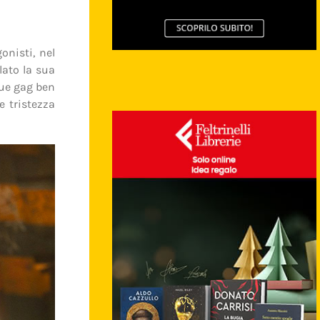
onisti, nel
lato la sua
due gag ben
e tristezza