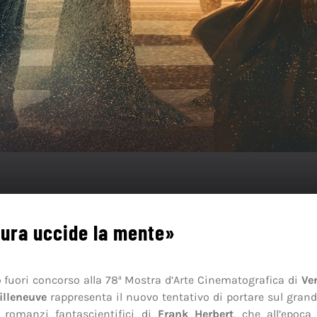
ura uccide la mente»
 fuori concorso alla 78
Mostra d’Arte Cinematografica di
Ve
ª
illeneuve
rappresenta il nuovo tentativo di portare sul gra
i romanzi fantascientifici di
Frank Herbert
, che all’epoca