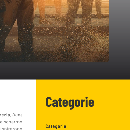
Categorie
nezia
,
Dune
nde schermo
Categorie
 ispirarono