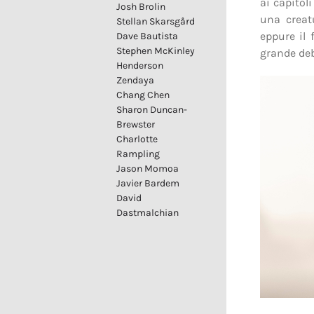
ai capitol
Josh Brolin
una creat
Stellan Skarsgård
eppure il 
Dave Bautista
Stephen McKinley
grande deb
Henderson
Zendaya
Chang Chen
Sharon Duncan-
Brewster
Charlotte
Rampling
Jason Momoa
Javier Bardem
David
Dastmalchian