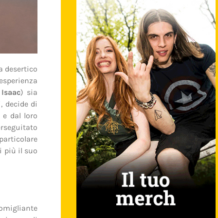
a desertico
’esperienza
 Isaac
) sia
, decide di
) e dal loro
erseguitato
particolare
i più il suo
omigliante