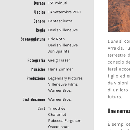
Durata
155 minuti
Uscita
16 Settembre 2021
Genere
Fantascienza
Regia
Denis Villeneuve
Sceneggiatura
Eric Roth
Dune
si co
Denis Villeneuve
Arrakis, l
Jon Spaihts
terrestre 
Fotografia
Greig Fraser
conscio de
farsi acc
Musiche
Hans Zimmer
figlio ed 
Produzione
Legendary Pictures
da visioni
Villeneuve Films
di un loro
Warner Bros.
futuro.
Distribuzione
Warner Bros.
Cast
Timothée
Una narraz
Chalamet
Rebecca Ferguson
È semplice
Oscar Isaac