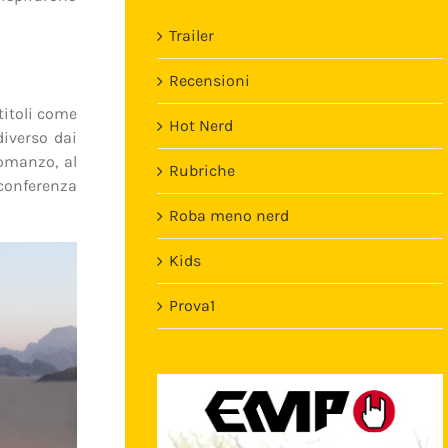
Trailer
Recensioni
titoli come
Hot Nerd
diverso dai
romanzo, al
Rubriche
 conferenza
Roba meno nerd
Kids
Prova1
Template