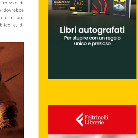
 e mezzo di
e dovrebbe
ico in cui
lico e, di