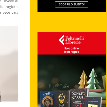
a invece di
l regista,
 invece una