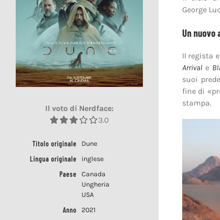
George Luc
Un nuovo 
Il regista
Arrival
e
Bl
suoi prede
fine di «p
stampa.
Il voto di Nerdface:
3.0
Titolo originale
Dune
Lingua originale
inglese
Paese
Canada
Ungheria
USA
Anno
2021