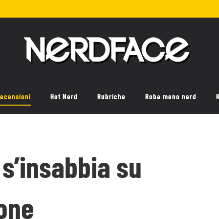
ecensioni
Hot Nerd
Rubriche
Roba meno nerd
 s’insabbia su
ione