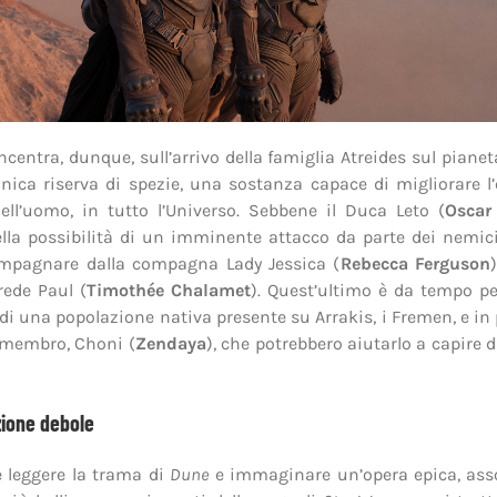
ncentra, dunque, sull’arrivo della famiglia Atreides sul pianet
’unica riserva di spezie, una sostanza capace di migliorare l
dell’uomo, in tutto l’Universo. Sebbene il Duca Leto (
Oscar
lla possibilità di un imminente attacco da parte dei nemici
ompagnare dalla compagna Lady Jessica (
Rebecca Ferguson
erede Paul (
Timothée Chalamet
). Quest’ultimo è da tempo p
 di una popolazione nativa presente su Arrakis, i Fremen, e in 
 membro, Choni (
Zendaya
), che potrebbero aiutarlo a capire d
ione debole
 leggere la trama di
Dune
e immaginare un’opera epica, ass