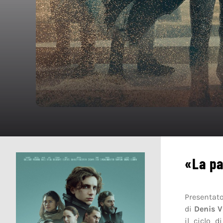
«La pa
Presentato
di
Denis V
il ciclo d