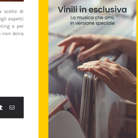
 scelte di
gli aspetti
eting e per
he non dona