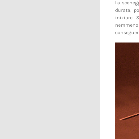
La scenegg
durata, p
iniziare.
nemmeno l
conseguenz