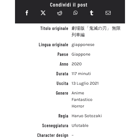
Condividi il post
Titolo originale
劇場版「鬼滅の刃」 無限
列車編
Lingua originale
giapponese
Paese
Giappone
Anno
2020
Durata
117 minuti
Uscita
13 Luglio 2021
Genere
Anime
Fantastico
Horror
Regia
Haruo Sotozaki
Sceneggiatura
Ufotable
Character design
–