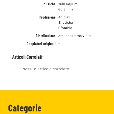
Musiche
Yuki Kajiura
Go Shiina
Produzione
Aniplex
Shueisha
Ufotable
Distribuzione
Amazon Prime Video
Doppiatori originali
–
Articoli Correlati:
Nessun articolo correlato
Categorie