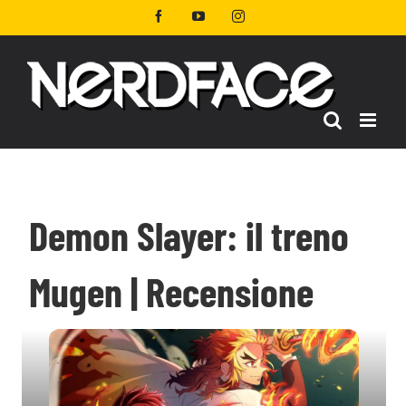
Salta
Facebook
YouTube
Instagram
al
contenuto
Demon Slayer: il treno
Mugen | Recensione