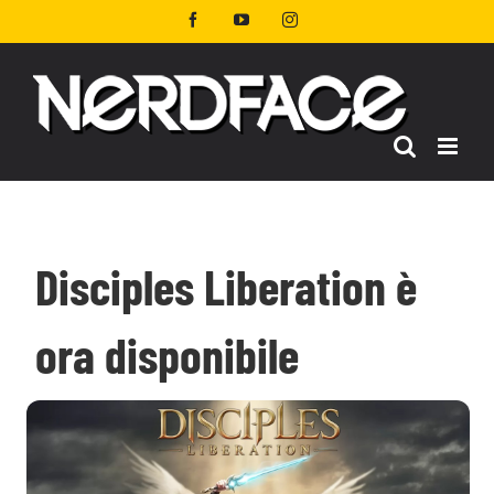
Salta
Facebook
YouTube
Instagram
al
contenuto
Disciples Liberation è
ora disponibile