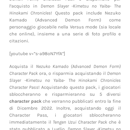
l’acquisto in
Demon Slayer -Kimetsu no Yaiba- The
Hinokami Chronicles
! Questo pack include Nezuko
Kamado (Advanced Demon Form) come
personaggio giocabile nella Versus mode (sia locale
che online), insieme a una serie di foto profilo e
citazioni.
[youtube v=”s-a98oN7YfA”]
Acquista il
Nezuko Kamado (Advanced Demon Form)
Character Pack
ora, o risparmia acquistando il
Demon
Slayer -Kimetsu no Yaiba- The Hinokami Chronicles
Character Pass
! Acquistando questo pack, i giocatori
sbloccheranno e risparmieranno su 5 diversi
character pack
che verranno pubblicati entro la fine
di Dicembre 2022. Inoltre, acquistando oggi il
Character Pass, i giocatori sbloccheranno
immediatamente il
Tengen Uzui Character Pack
che è
stato pubblicato a Luglio.
Demon Slayer -Kimetsu no