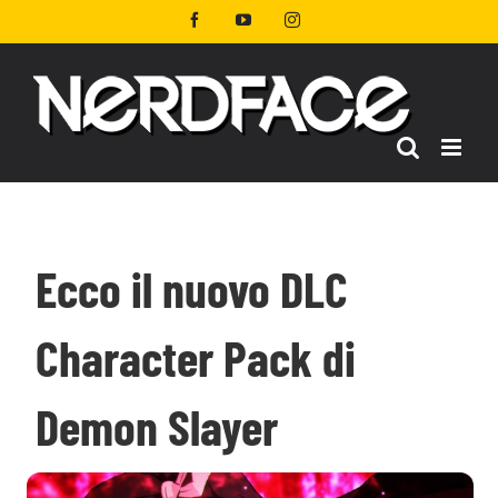
Salta
Facebook
YouTube
Instagram
al
contenuto
Ecco il nuovo DLC
Character Pack di
Demon Slayer