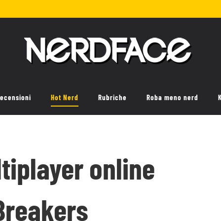
ecensioni
Hot Nerd
Rubriche
Roba meno nerd
tiplayer online
 Breakers