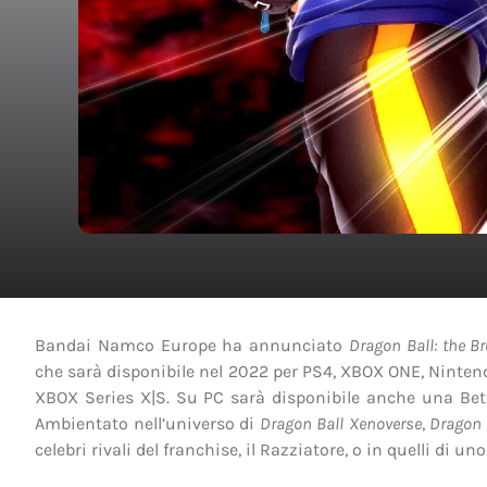
Bandai Namco Europe ha annunciato
Dragon Ball: the B
che sarà disponibile nel 2022 per PS4, XBOX ONE, Nintend
XBOX Series X|S. Su PC sarà disponibile anche una Beta 
Ambientato nell’universo di
Dragon Ball
Xenoverse
,
Dragon 
celebri rivali del franchise, il Razziatore, o in quelli di u