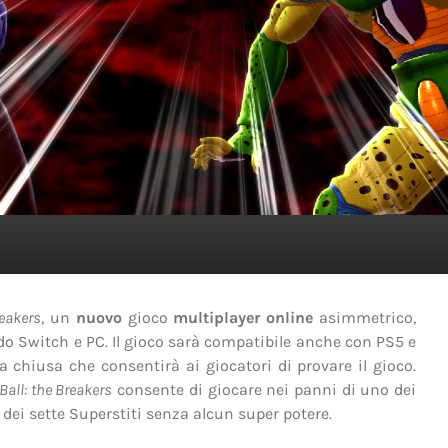
reakers
, un
nuovo
gioco
multiplayer
online
asimmetrico,
o Switch e PC. Il gioco sarà compatibile anche con PS5 e
chiusa che consentirà ai giocatori di provare il gioco.
Ball: the Breakers
consente di giocare nei panni di uno dei
no dei sette Superstiti senza alcun super potere.