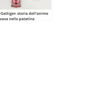
Gattiger: storia dell’anime
ovava nelle patatine