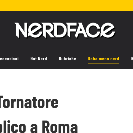
ecensioni
Hot Nerd
Rubriche
Roba meno nerd
Tornatore
blico a Roma