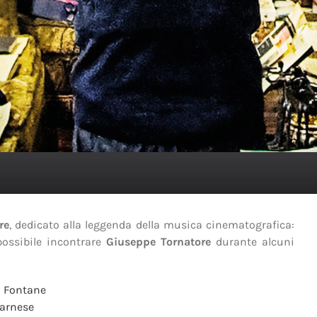
re
, dedicato alla leggenda della musica cinematografica:
 possibile incontrare
Giuseppe Tornatore
durante alcuni
 Fontane
arnese