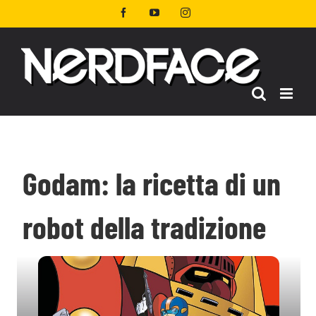
Salta
Facebook
YouTube
Instagram
al
contenuto
Godam: la ricetta di un
robot della tradizione