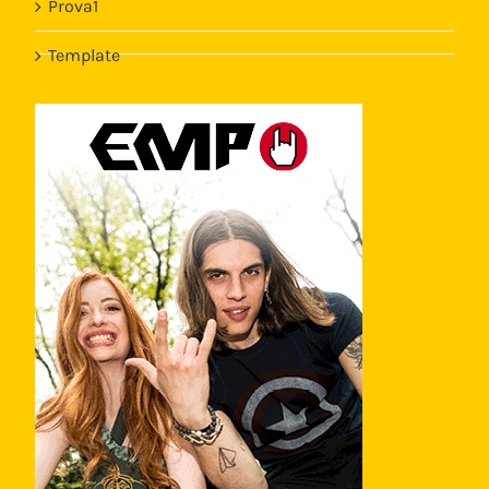
Prova1
Template