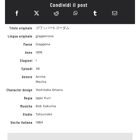
Condividi il post
Titolo originale
ゴワッパー5 ゴーダム
Lingua originale
giapponese
Paese
Giappone
Anno
1976
Stagioni
1
Episodi
36
Genere
Anime
Mecha
Character design
Yoshitaka Amano
Regia
Ippei Kuri
Musiche
Bob Sakuma
Studio
Tatsunoko
Uscita italiana
1984