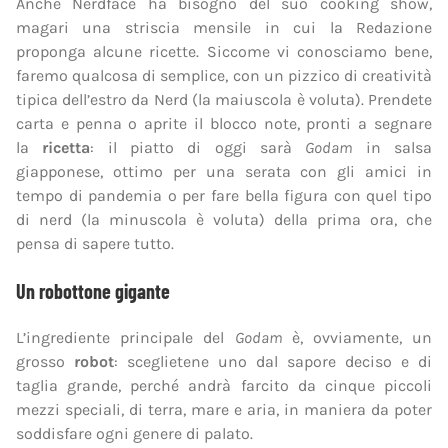
Anche Nerdface ha bisogno del suo cooking show,
magari una striscia mensile in cui la Redazione
proponga alcune ricette. Siccome vi conosciamo bene,
faremo qualcosa di semplice, con un pizzico di creatività
tipica dell’estro da Nerd (la maiuscola è voluta). Prendete
carta e penna o aprite il blocco note, pronti a segnare
la
ricetta
: il piatto di oggi sarà
Godam
in salsa
giapponese, ottimo per una serata con gli amici in
tempo di pandemia o per fare bella figura con quel tipo
di nerd (la minuscola è voluta) della prima ora, che
pensa di sapere tutto.
Un robottone gigante
L’ingrediente principale del
Godam
è, ovviamente, un
grosso
robot
: sceglietene uno dal sapore deciso e di
taglia grande, perché andrà farcito da cinque piccoli
mezzi speciali, di terra, mare e aria, in maniera da poter
soddisfare ogni genere di palato.