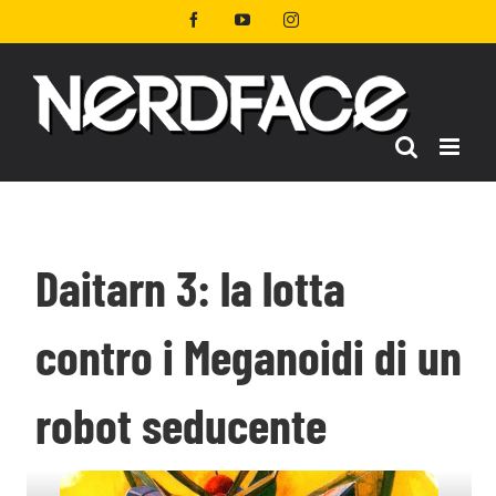
Salta
Facebook
YouTube
Instagram
al
contenuto
Daitarn 3: la lotta
contro i Meganoidi di un
robot seducente