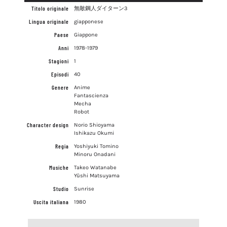
Titolo originale
無敵鋼人ダイターン3
Lingua originale
giapponese
Paese
Giappone
Anni
1978-1979
Stagioni
1
Episodi
40
Genere
Anime
Fantascienza
Mecha
Robot
Character design
Norio Shioyama
Ishikazu Okumi
Regia
Yoshiyuki Tomino
Minoru Onadani
Musiche
Takeo Watanabe
Yūshi Matsuyama
Studio
Sunrise
Uscita italiana
1980