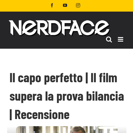
Salta
Facebook
YouTube
Instagram
al
contenuto
Il capo perfetto | Il film
supera la prova bilancia
| Recensione