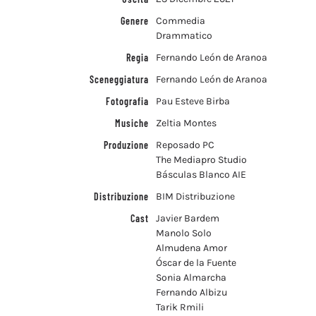
Genere
Commedia
Drammatico
Regia
Fernando León de Aranoa
Sceneggiatura
Fernando León de Aranoa
Fotografia
Pau Esteve Birba
Musiche
Zeltia Montes
Produzione
Reposado PC
The Mediapro Studio
Básculas Blanco AIE
Distribuzione
BIM Distribuzione
Cast
Javier Bardem
Manolo Solo
Almudena Amor
Óscar de la Fuente
Sonia Almarcha
Fernando Albizu
Tarik Rmili