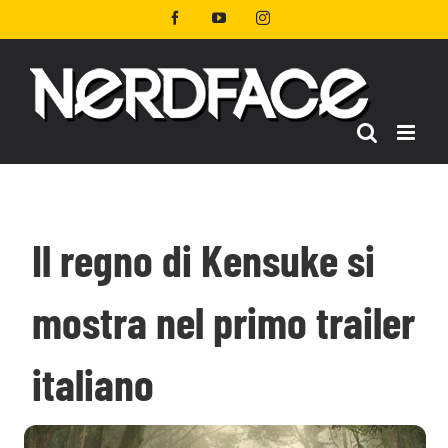
Salta
Facebook
YouTube
Instagram
al
contenuto
Il regno di Kensuke si
mostra nel primo trailer
italiano