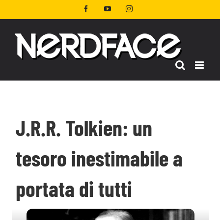
Salta
Facebook
YouTube
Instagram
al
contenuto
J.R.R. Tolkien: un
tesoro inestimabile a
portata di tutti