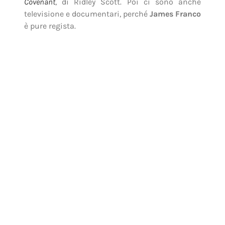
Covenant
, di Ridley Scott. Poi ci sono anche
televisione e documentari, perché
James Franco
è pure regista.
Ci sono istallazioni d’arte e opere concettuali,
poiché l’uomo, ancor più dell’
attore
, è alla
ricerca di qualcosa di diverso dal solito e
d’ispirazione sembra averne davvero tanta.
Forse, fra qualche anno potremmo trovarci di
fronte a un regista capace di mescolare arte e
tecnica cinematografica come pochi altri