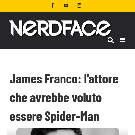
Salta
Facebook
YouTube
Instagram
al
contenuto
James Franco: l’attore
che avrebbe voluto
essere Spider-Man