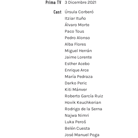
Prima TV
3 Dicembre 2021
Cast
Úrsula Corberó
Itziar Ituño
Álvaro Morte
Paco Tous
Pedro Alonso
Alba Flores
Miguel Herrán
Jaime Lorente
Esther Acebo
Enrique Arce
María Pedraza
Darko Peric
Kiti Mánver
Roberto García Ruiz
Hovik Keuchkerian
Rodrigo de la Serna
Najwa Nimri
Luka Peroš
Belén Cuesta
José Manuel Poga