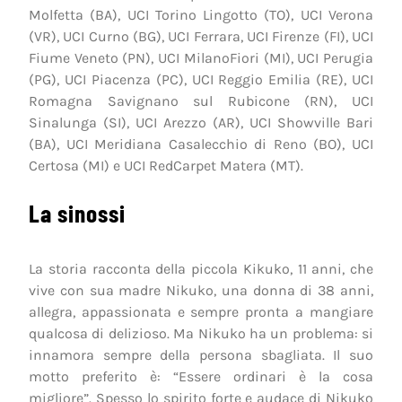
Molfetta (BA), UCI Torino Lingotto (TO), UCI Verona
(VR), UCI Curno (BG), UCI Ferrara, UCI Firenze (FI), UCI
Fiume Veneto (PN), UCI MilanoFiori (MI), UCI Perugia
(PG), UCI Piacenza (PC), UCI Reggio Emilia (RE), UCI
Romagna Savignano sul Rubicone (RN), UCI
Sinalunga (SI), UCI Arezzo (AR), UCI Showville Bari
(BA), UCI Meridiana Casalecchio di Reno (BO), UCI
Certosa (MI) e UCI RedCarpet Matera (MT).
La sinossi
La storia racconta della piccola Kikuko, 11 anni, che
vive con sua madre Nikuko, una donna di 38 anni,
allegra, appassionata e sempre pronta a mangiare
qualcosa di delizioso. Ma Nikuko ha un problema: si
innamora sempre della persona sbagliata. Il suo
motto preferito è: “Essere ordinari è la cosa
migliore”. Spesso lo spirito forte e audace di Nikuko