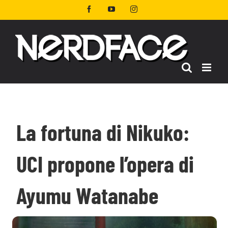
Salta
Facebook
YouTube
Instagram
al
contenuto
La fortuna di Nikuko:
UCI propone l’opera di
Ayumu Watanabe