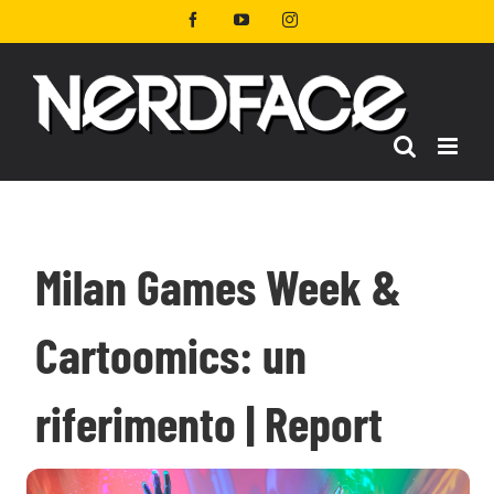
Salta
Facebook
YouTube
Instagram
al
contenuto
Milan Games Week &
Cartoomics: un
riferimento | Report