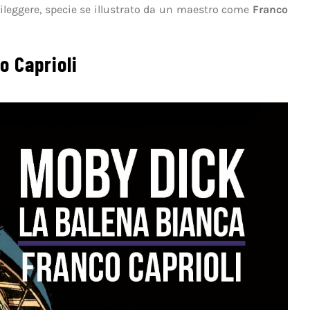
ileggere, specie se illustrato da un maestro come
Franco
o Caprioli