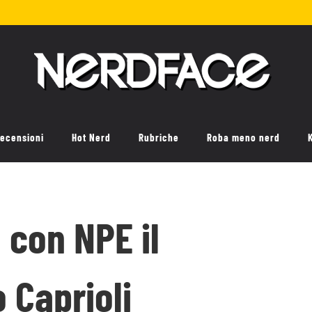
ecensioni
Hot Nerd
Rubriche
Roba meno nerd
 con NPE il
 Caprioli