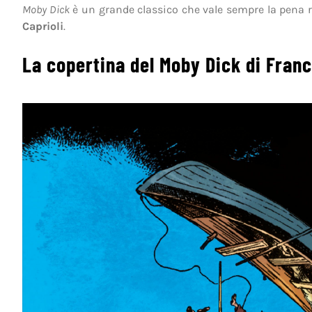
Moby Dick
è un grande classico che vale sempre la pena r
Caprioli
.
La copertina del Moby Dick di Franc