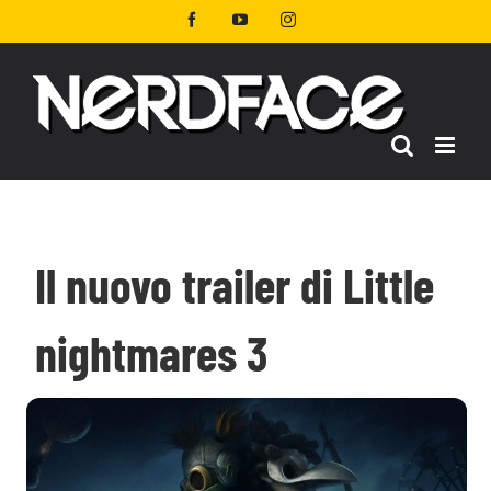
Salta
Facebook
YouTube
Instagram
al
contenuto
Il nuovo trailer di Little
nightmares 3