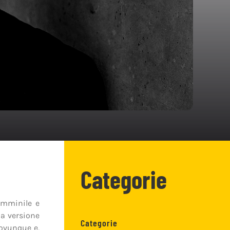
Categorie
femminile e
la versione
Categorie
 ovunque e,