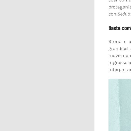
protagonis
con
Sedutto
Basta co
Storia e 
grandicell
movie non
e grossol
interpreta