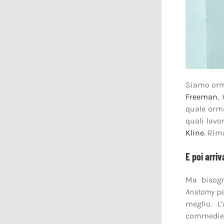
Siamo orm
Freeman
,
quale orma
quali lav
Kline
. Rim
E poi arri
Ma bisogn
Anatomy
pa
meglio. L
commedie 