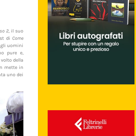
rso 2
, il suo
ast di
Come
 gli uomini
no pure e,
volto della
on mette in
ta uno dei