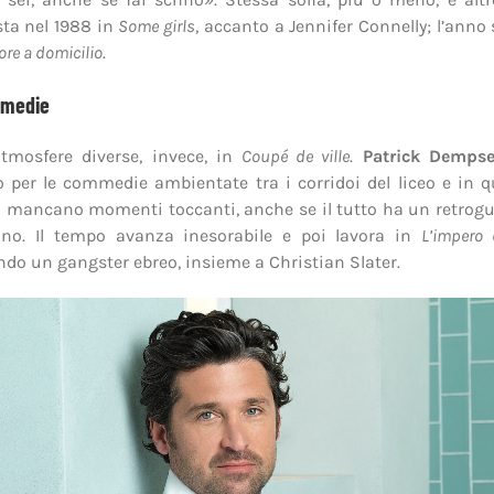
ta nel 1988 in
Some girls
, accanto a Jennifer Connelly; l’anno
re a domicilio
.
mmedie
atmosfere diverse, invece, in
Coupé de ville
.
Patrick Demps
o per le commedie ambientate tra i corridoi del liceo e in 
 mancano momenti toccanti, anche se il tutto ha un retrogu
ano. Il tempo avanza inesorabile e poi lavora in
L’impero 
ndo un gangster ebreo, insieme a Christian Slater.