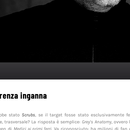
renza inganna
bbe stato
Scrubs
, se il target fosse stato esclusivamente 
e, trasversale? La risposta è semplice:
Grey’s Anatomy
, ovvero 
een di
Medici ai primi ferri
. Va riconosciuto: ha milioni di fan