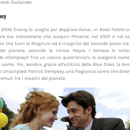
Derek Zoolander.
ney
l 2006 Disney lo sceglie per doppiare Kenai, in
Koda: fratello o
ore era nientemeno che Joaquin Phoenix; nel 2007 è nel c
poi tira fuori la Magnum ed è insignito del secondo posto tra
del pianeta, secondo la rivista
People
. I Versace lo nota
o «Dempsey? Tira un casino quest’anno!», lo scelgono come 
omo. Poi, sembra grazie all’utilizzo della Blue Steel, la Av
 Unscripted: Patrick Dempsey, una fragranza uomo che diven
 temuti tra i maschi del pianeta.