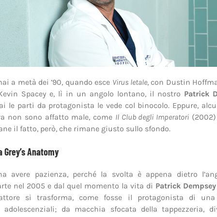
ai a metà dei ’90, quando esce
Virus letale
, con Dustin Hoffm
 Kevin Spacey e, lì in un angolo lontano, il nostro
Patrick 
i le parti da protagonista le vede col binocolo. Eppure, alcu
ora non sono affatto male, come
Il Club degli Imperatori
(2002)
ane il fatto, però, che rimane giusto sullo sfondo.
va Grey’s Anatomy
a avere pazienza, perché la svolta è appena dietro l’an
rte nel 2005 e dal quel momento la vita di
Patrick Dempsey
’attore si trasforma, come fosse il protagonista di una
adolescenziali; da macchia sfocata della tappezzeria, d