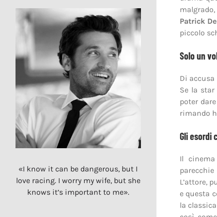
malgrado, 
Patrick D
piccolo sc
Solo un vo
Di accusa 
Se la sta
poter dar
rimando ha 
Gli esordi
Il cinema
«I know it can be dangerous, but I
parecchie
love racing. I worry my wife, but she
L’attore, p
knows it’s important to me».
e questa c
la classic
così come 