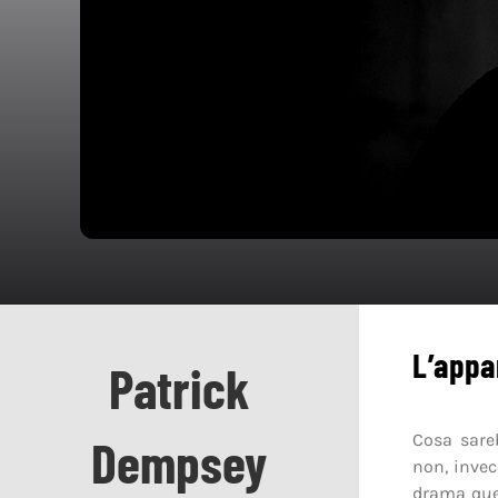
L’appa
Patrick
Cosa sare
Dempsey
non, invec
drama qu