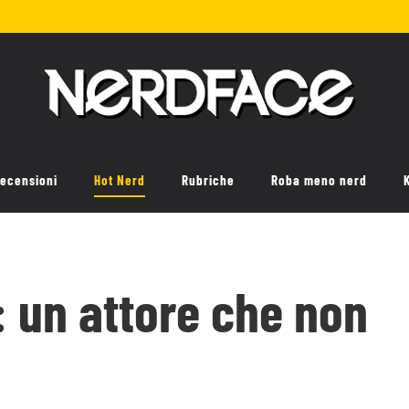
ecensioni
Hot Nerd
Rubriche
Roba meno nerd
 un attore che non