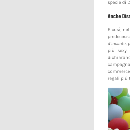
specie di 
Anche Dis
E così, ne
predecess
d’incanto
, 
più sexy 
dichiarand
campagna u
commercio
regali più