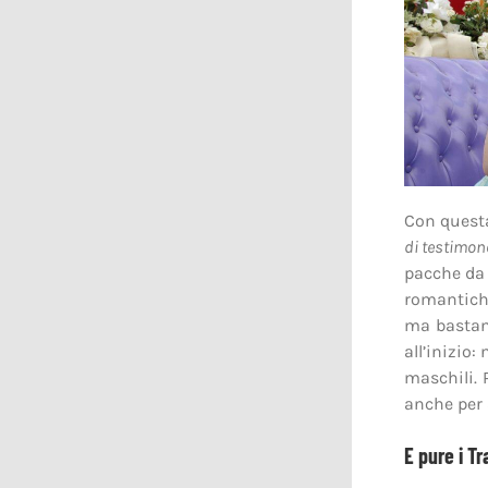
Con questa
di testimon
pacche da 
romantich
ma bastan
all’inizio:
maschili. 
anche per 
E pure i T