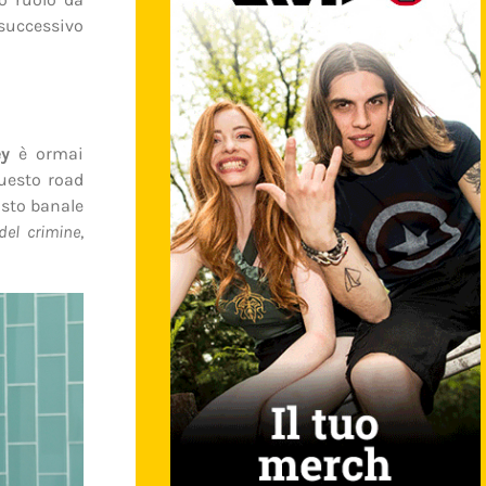
 successivo
ey
è ormai
questo road
sto banale
del crimine
,