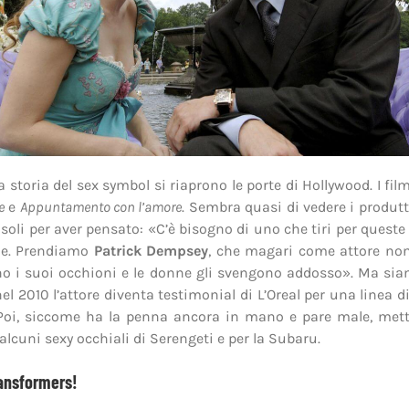
 storia del sex symbol si riaprono le porte di Hollywood. I fi
e
e
Appuntamento con l’amore
. Sembra quasi di vedere i produtto
soli per aver pensato: «C’è bisogno di uno che tiri per ques
e. Prendiamo
Patrick Dempsey
, che magari come attore non
o i suoi occhioni e le donne gli svengono addosso». Ma si
 nel 2010 l’attore diventa testimonial di L’Oreal per una linea 
Poi, siccome ha la penna ancora in mano e pare male, mett
alcuni sexy occhiali di Serengeti e per la Subaru.
ransformers!