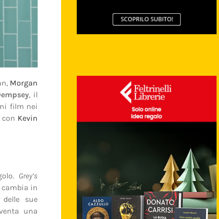
an,
Morgan
Dempsey
, il
ni film nei
 con
Kevin
golo.
Grey’s
cambia in
 delle sue
iventa una