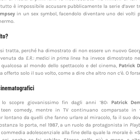
tutto è impossibile accusare pubblicamente la serie d’aver 
empsey
in un sex symbol, facendolo diventare uno dei volti p
hermo.
lto?
si tratta, perché ha dimostrato di non essere un nuovo Geor
r venuta da
E.R.: medici in prima linea
ha invece dimostrato ne
e qualcosa al mondo dello spettacolo e del cinema,
Patrick 
offerto solo il suo volto, come a dire che altro non c’è. O for
 cinematografici
 lo scopre giovanissimo fin dagli anni ’80:
Patrick De
 teen comedy, mentre in TV continuano comparsate in 
ur lontano da quelli che fanno urlare al miracolo, fa il suo do
ostanza lo porta, nel 1987, a un ruolo da protagonista in
Play
a commedia adolescenziale alla fine della quale la morale è: «S
sei, anche se fai schifo». Stessa solfa, più o meno, e alt