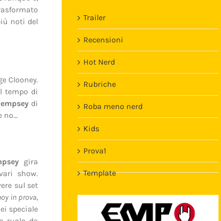
trasformato
Trailer
iù noti del
Recensioni
Hot Nerd
ge Clooney.
Rubriche
l tempo di
Dempsey
di
Roba meno nerd
se no…
Kids
Prova1
mpsey
gira
Template
vari show.
vere sul set
boy in prova
,
ei speciale
ro ruolo da