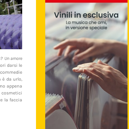
lm?
Un amore
ri darsi le
te commedie
 è da urlo,
amo appena
di cosmetici
e la faccia