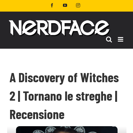
Salta
Facebook
YouTube
Instagram
al
contenuto
A Discovery of Witches
2 | Tornano le streghe |
Recensione