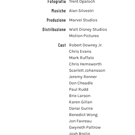
Fotografia
Trent Opaloch
Musiche
Alan Silvestri
Produzione
Marvel Studios
Distribuzione
Walt Disney Studios
Motion Pictures
Cast
Robert Downey Jr.
Chris Evans
Mark Ruffalo
Chris Hemsworth
Scarlett Johansson
Jeremy Renner
Don Cheadle
Paul Rudd
Brie Larson
Karen Gillan
Danai Gurira
Benedict Wong
Jon Favreau
Gwyneth Paltrow
Josh Brolin