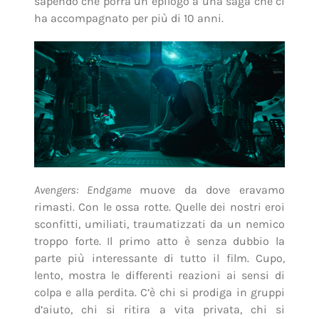
sapendo che porrà un epilogo a una saga che ci
ha accompagnato per più di 10 anni.
Avengers: Endgame
muove da dove eravamo
rimasti. Con le ossa rotte. Quelle dei nostri eroi
sconfitti, umiliati, traumatizzati da un nemico
troppo forte. Il primo atto è senza dubbio la
parte più interessante di tutto il film. Cupo,
lento, mostra le differenti reazioni ai sensi di
colpa e alla perdita. C’è chi si prodiga in gruppi
d’aiuto, chi si ritira a vita privata, chi si