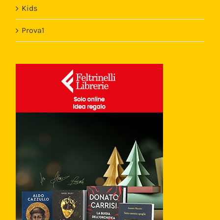
Kids
Prova1
Template