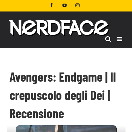
Salta
Facebook
YouTube
Instagram
al
contenuto
Avengers: Endgame | Il
crepuscolo degli Dei |
Recensione