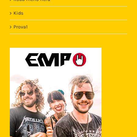
Kids
Prova1
Template