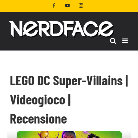
Salta
Facebook
YouTube
Instagram
al
contenuto
LEGO DC Super-Villains |
Videogioco |
Recensione