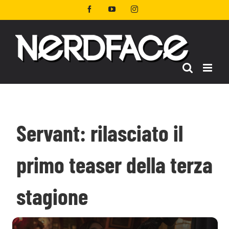
Salta
Facebook
YouTube
Instagram
al
contenuto
Servant: rilasciato il
primo teaser della terza
stagione