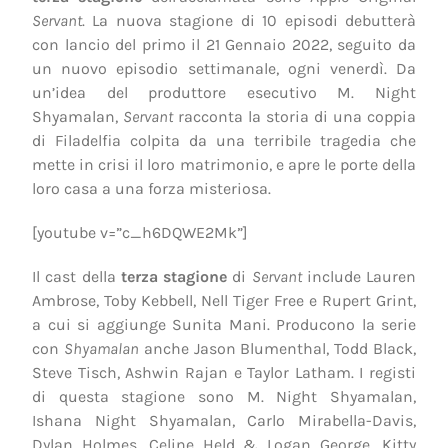
Servant
. La nuova stagione di 10 episodi debutterà
con lancio del primo il 21 Gennaio 2022, seguito da
un nuovo episodio settimanale, ogni venerdì. Da
un’idea del produttore esecutivo M. Night
Shyamalan,
Servant
racconta la storia di una coppia
di Filadelfia colpita da una terribile tragedia che
mette in crisi il loro matrimonio, e apre le porte della
loro casa a una forza misteriosa.
[youtube v=”c_h6DQWE2Mk”]
Il cast della
terza stagione
di
Servant
include Lauren
Ambrose, Toby Kebbell, Nell Tiger Free e Rupert Grint,
a cui si aggiunge Sunita Mani. Producono la serie
con
Shyamalan
anche Jason Blumenthal, Todd Black,
Steve Tisch, Ashwin Rajan e Taylor Latham. I registi
di questa stagione sono M. Night Shyamalan,
Ishana Night Shyamalan, Carlo Mirabella-Davis,
Dylan Holmes, Celine Held & Logan George, Kitty