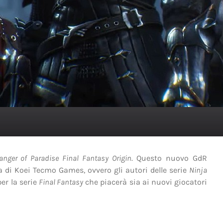
anger of Paradise Final Fantasy Origin
. Questo nuovo GdR
a di Koei Tecmo Games, ovvero gli autori delle serie
Ninja
er la serie
Final Fantasy
che piacerà sia ai nuovi giocatori