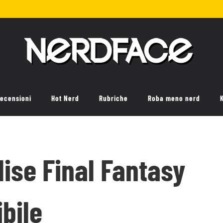
ecensioni
Hot Nerd
Rubriche
Roba meno nerd
ise Final Fantasy
ibile