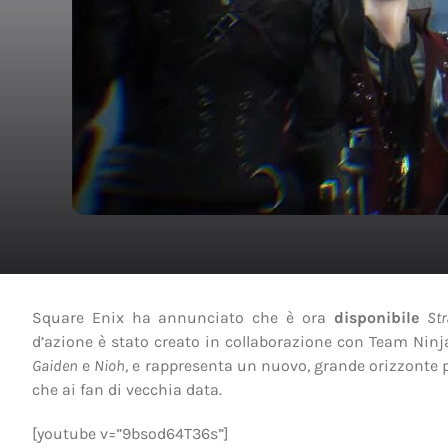
Square Enix ha annunciato che è ora
disponibile
Str
d’azione è stato creato in collaborazione con Team Ninj
Gaiden
e
Nioh
, e rappresenta un nuovo, grande orizzonte p
che ai fan di vecchia data.
[youtube v=”9bsod64T36s”]