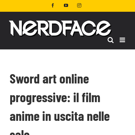
Salta
Facebook
YouTube
Instagram
al
contenuto
Sword art online
progressive: il film
anime in uscita nelle
sale