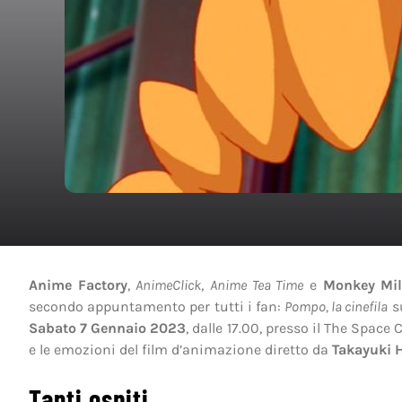
Anime Factory
,
AnimeClick
,
Anime Tea Time
e
Monkey Mi
secondo appuntamento per tutti i fan:
Pompo, la cinefila
su
Sabato 7 Gennaio 2023
, dalle 17.00, presso il The Spac
e le emozioni del film d’animazione diretto da
Takayuki 
Tanti ospiti