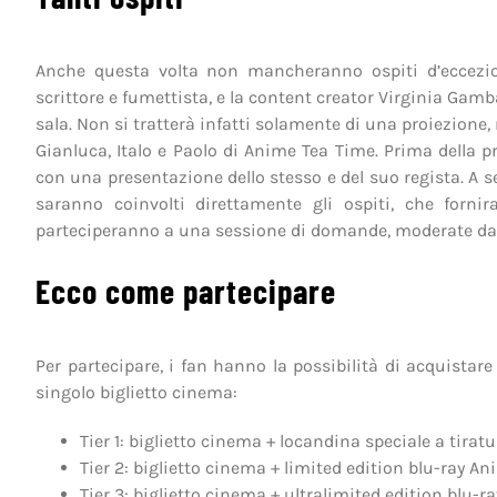
Anche questa volta non mancheranno ospiti d’eccezion
scrittore e fumettista, e la content creator Virginia Gam
sala. Non si tratterà infatti solamente di una proiezione
Gianluca, Italo e Paolo di Anime Tea Time. Prima della pro
con una presentazione dello stesso e del suo regista. A s
saranno coinvolti direttamente gli ospiti, che fornir
parteciperanno a una sessione di domande, moderate da
Ecco come partecipare
Per partecipare, i fan hanno la possibilità di acquistare i
singolo biglietto cinema:
Tier 1: biglietto cinema + locandina speciale a tiratu
Tier 2: biglietto cinema + limited edition blu-ray A
Tier 3: biglietto cinema + ultralimited edition blu-