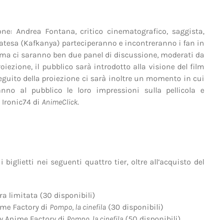
e: Andrea Fontana, critico cinematografico, saggista,
batesa (Kafkanya) parteciperanno e incontreranno i fan in
, ma ci saranno ben due panel di discussione, moderati da
iezione, il pubblico sarà introdotto alla visione del film
eguito della proiezione ci sarà inoltre un momento in cui
anno al pubblico le loro impressioni sulla pellicola e
 Ironic74 di
AnimeClick
.
 biglietti nei seguenti quattro tier, oltre all’acquisto del
ra limitata (30 disponibili)
nime Factory di
Pompo, la cinefila
(30 disponibili)
ray Anime Factory di
Pompo, la cinefila
(50 disponibili)