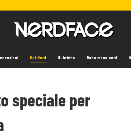
ecensioni
Hot Nerd
Rubriche
Roba meno nerd
o speciale per
a