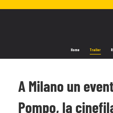
Salta
al
contenuto
Home
Trailer
R
A Milano un event
Pompo, la cinefil