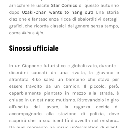
arricchire le uscite
Star Comics
di questo autunno
dopo
Uzaki-Chan wants to hang out!
Una storia
d’azione e fantascienza ricca di sbalorditivi dettagli
grafici, che ricorda classici del genere senza tempo,
come
Akira
e
Ajin
.
Sinossi ufficiale
In un Giappone futuristico e globalizzato, durante i
disordini causati da una rivolta, la giovane e
sfrontata Riko salva un bambino che stava per
essere travolto da un camion. Il piccolo, però,
caparbiamente piantato in mezzo alla strada, è
chiuso in un ostinato mutismo. Ritrovandolo in giro
all’uscita dal lavoro, la ragazza decide di
accompagnarlo alla stazione di polizia, dove
scoprirà che la sua identità è avvolta nel mistero…
Da quel momento ha inizio un’escalation di eventi