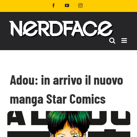
Salta
Facebook
YouTube
Instagram
al
contenuto
Adou: in arrivo il nuovo
manga Star Comics