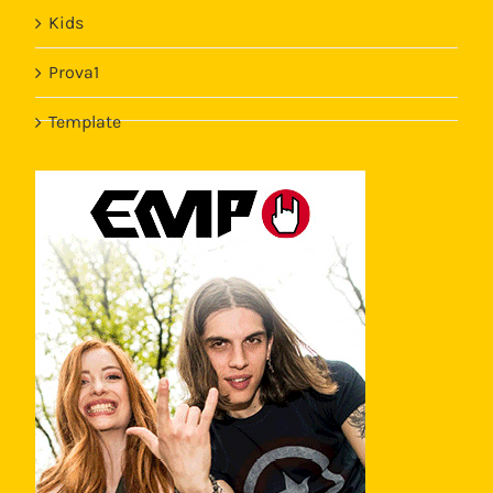
Kids
Prova1
Template