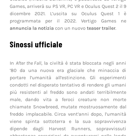
Games, arriverà su PS VR, PC VR e Oculus Quest 2 il 9
dicembre 2021. L’uscita su Oculus Quest 1 è
programmata per il 2022. Vertigo Games ne
annuncia la notizia
con un nuovo
teaser trailer
.
Sinossi ufficiale
In
After the Fall
, la civiltà è stata bloccata negli anni
’80 da una nuova era glaciale che minaccia di
portare l’umanità all’estinzione. Gli esperimenti
condotti nel disperato tentativo di rendere gli umani
più resistenti al freddo sono andati terribilmente
male, dando vita a feroci creature non morte
chiamate Snowbreed, mutate mostruosamente dal
freddo implacabile. Circa vent’anni dopo, l’umanità
viene spinta sottoterra e la sua sopravvivenza
dipende dagli Harvest Runners, sopravvissuti
abbastanza coraggiosi da avventurarsi nella landa