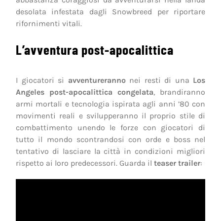
desolata infestata dagli Snowbreed per riportare
rifornimenti vitali.
L’avventura post-apocalittica
I giocatori si
avventureranno
nei resti di una
Los
Angeles post-apocalittica congelata
, brandiranno
armi mortali e tecnologia ispirata agli anni ’80 con
movimenti reali e svilupperanno il proprio stile di
combattimento unendo le forze con giocatori di
tutto il mondo scontrandosi con orde e boss nel
tentativo di lasciare la città in condizioni migliori
rispetto ai loro predecessori. Guarda il
teaser trailer
: