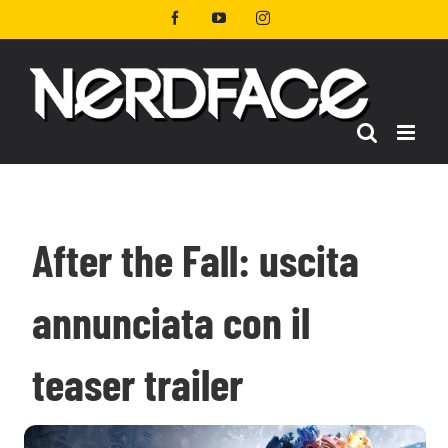
Salta
Facebook
YouTube
Instagram
al
contenuto
After the Fall: uscita
annunciata con il
teaser trailer