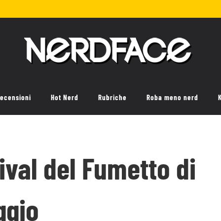
ecensioni
Hot Nerd
Rubriche
Roba meno nerd
tival del Fumetto di
ggio