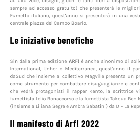
ad alta voce, disegni, giochi e tanti libri a disposizion
sempre ad accesso gratuito) che presenterà le migliori 
Fumetto italiano, quest’anno si presenterà in una veste
centrale piazza del Campo Boario.
Le iniziative benefiche
Sin dalla prima edizione
ARF!
è anche sinonimo di soli
International, Unhcr e Mediterranea, quest’anno il part
daSud che insieme al collettivo Magville presenta un pr
come strumento per combattere disuguaglianze e conflitti
che vedrà protagonisti il rapper Kento, la scrittrice v
fumettista Lelio Bonaccorso e la fumettista Takoua Ben 
(insieme a Liliana Segre e Ambra Sabatini) da D – La Rep
Il manifesto di Arf! 2022