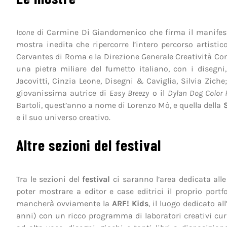
Icone
di Carmine Di Giandomenico che firma il manifest
mostra inedita che ripercorre l’intero percorso artistic
Cervantes di Roma e la Direzione Generale Creatività Co
una pietra miliare del fumetto italiano, con i disegni,
Jacovitti, Cinzia Leone, Disegni & Caviglia, Silvia Ziche
giovanissima autrice di
Easy Breezy
o il
Dylan Dog Color 
Bartoli, quest’anno a nome di Lorenzo Mò, e quella della
S
e il suo universo creativo.
Altre sezioni del festival
Tra le sezioni del
festival
ci saranno l’area dedicata all
poter mostrare a editor e case editrici il proprio portfo
mancherà ovviamente la
ARF! Kids
, il luogo dedicato a
anni) con un ricco programma di laboratori creativi curati