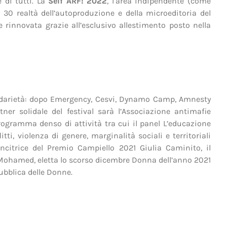
e di tutti. La
Self ARF! 2022
, l’area indipendente (come
30 realtà dell’autoproduzione e della microeditoria del
 rinnovata grazie all’esclusivo allestimento posto nella
darietà: dopo Emergency, Cesvi, Dynamo Camp, Amnesty
ner solidale del festival sarà l’Associazione antimafie
ogramma denso di attività tra cui il panel L’educazione
, violenza di genere, marginalità sociali e territoriali
incitrice del Premio Campiello 2021 Giulia Caminito, il
Mohamed, eletta lo scorso dicembre Donna dell’anno 2021
ubblica delle Donne.