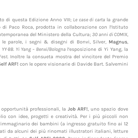
o di questa Edizione Anno VIII;
Le case di carta
la grande
o di Paco Roca, prodotta in collaborazione con l’Istituto
ntemporanea del Ministero della Cultura;
30 anni di COMIX
,
 le parole, i segni & disegni di Bonvi, Silver,
Magnus
,
;
YY·BB. Yi Yang – Benxi/Bologna
l’esposizione di Yi Yang, la
Fest
. Inoltre la consueta mostra del vincitore del Premio
elf ARF!
con le opere visionarie di Davide Bart. Salvemini
e opportunità professionali, la
Job ARF!
, uno spazio dove
lio con idee, progetti e creatività. Per i più piccoli non
ll’immaginario dei bambini (a ingresso gratuito fino ai 12
 da alcuni dei più rinomati illustratori italiani, letture