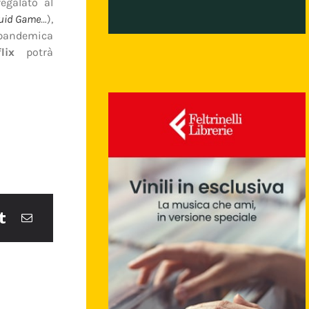
egalato al
uid Game
…),
 pandemica
lix
potrà