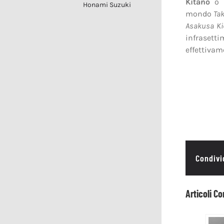
Kitano
o s
Honami Suzuki
mondo
Tak
Asakusa Ki
infrasett
effettivam
Condivid
Articoli Co