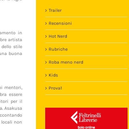
Trailer
Recensioni
tamento in
Hot Nerd
bre artista
ello stile
Rubriche
 una buona
Roba meno nerd
Kids
i mentori,
Prova1
ra essere
Template
tori per il
ia. Asakusa
raccontando
 locali non