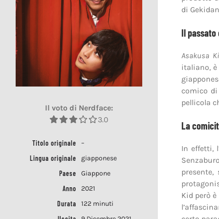
di Gekidan
Il passato
Asakusa K
italiano, 
giappones
comico di
pellicola c
Il voto di Nerdface:
3.0
La comicit
Titolo originale
–
In effetti,
Lingua originale
giapponese
Senzabur
presente, 
Paese
Giappone
protagoni
Anno
2021
Kid però è
Durata
122 minuti
l’affascin
certo parag
Uscita
9 Dicembre 2021