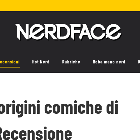
ecensioni
Hot Nerd
Rubriche
Roba meno nerd
origini comiche di
 Recensione