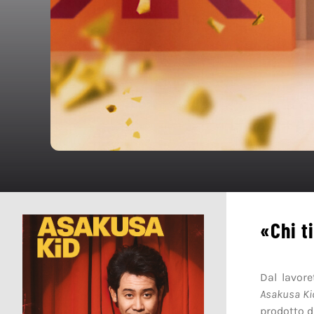
«Chi t
Dal lavor
Asakusa Ki
prodotto 