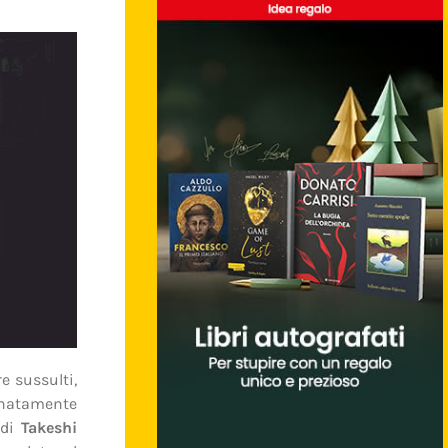
e sussulti,
unatamente
 di
Takeshi