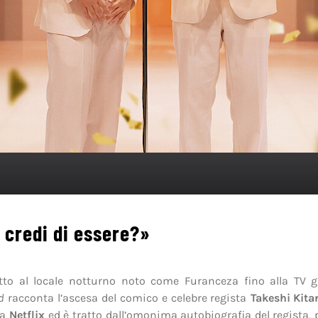
i credi di essere?»
etto al locale notturno noto come Furanceza fino alla TV g
d
racconta l’ascesa del comico e celebre regista
Takeshi Kita
da
Netflix
ed è tratto dall’omonima autobiografia del regista, p