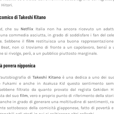
 Hitori.
 comico di Takeshi Kitano
id
, che su
Netflix
Italia non ha ancora ricevuto un adat
è una commedia asciutta, in grado di soddisfare i fan del cele
e. Sebbene il
film
restituisca una buona rappresentazione d
 Beat, non ci troviamo di fronte a un capolavoro, bensì a
he si rivolge, però, a un pubblico piuttosto marginale.
à povera nipponica
 l’autobiografia di
Takeshi Kitano
è una dedica a uno dei suo
o Fukami e anche in
Asakusa Kid
questo sentimento semb
sebbene filtrato da quanto provato dal regista Gekidan Hi
sta del suo
film
, vero e proprio punto di riferimento della stor
 anche in grado di generare una moltitudine di sentimenti, 
ante sottobosco della comicità giapponese, fatto di povertà e
onabili agli stadi in cui si esibiscono altri colleghi.