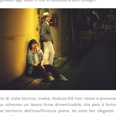
o di vista tecnico, invece,
Asakusa Kid
non riesce a provocar
su schermo un lavoro forse dimenticabile, che però è fort
al territorio dell’insufficienza piena. Se siete fan sfegatati