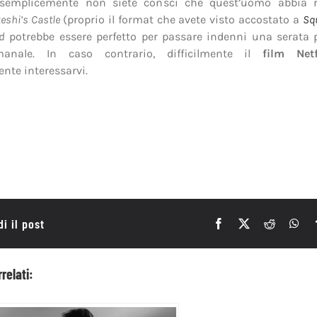
emplicemente non siete consci che quest’uomo abbia r
eshi’s Castle
(proprio il format che avete visto accostato a
Sq
d
potrebbe essere perfetto per passare indenni una serata
imanale. In caso contrario, difficilmente il
film Netf
ente interessarvi.
i il post
rrelati: