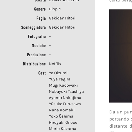
Genere
Biopic
Regia
Gekidan Hitori
Sceneggiatura
Gekidan Hitori
Fotografia
–
Musiche
–
Produzione
–
Distribuzione
Netflix
Cast
Yo Oizumi
Yuya Yagira
Mugi Kadowaki
Nobuyuki Tsuchiya
Ayumu Nakajima
Yūsuke Furusawa
Nana Komaki
Da un punt
Yōko Ōshima
portando 
Hiroyuki Onoue
distante d
Morio Kazama