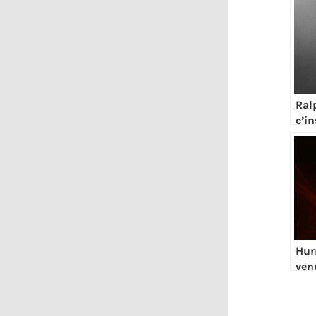
Ral
c’i
Hur
ven