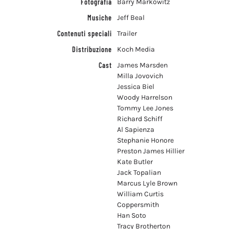
Fotografia
Barry Markowitz
Musiche
Jeff Beal
Contenuti speciali
Trailer
Distribuzione
Koch Media
Cast
James Marsden
Milla Jovovich
Jessica Biel
Woody Harrelson
Tommy Lee Jones
Richard Schiff
Al Sapienza
Stephanie Honore
Preston James Hillier
Kate Butler
Jack Topalian
Marcus Lyle Brown
William Curtis
Coppersmith
Han Soto
Tracy Brotherton