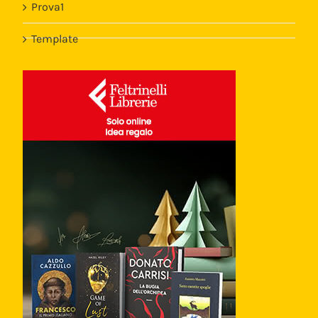
Prova1
Template