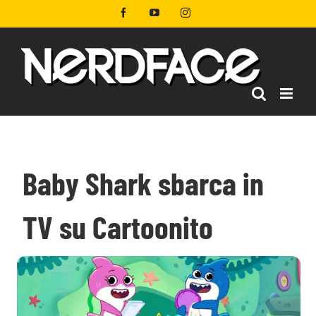
Salta
Facebook
YouTube
Instagram
al
contenuto
Baby Shark sbarca in
TV su Cartoonito