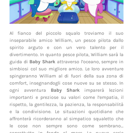
Al fianco del piccolo squalo troviamo il suo
inseparabile amico William, un pesce pilota dallo
spirito arguto e con un vero talento per il
divertimento. In quanto pesce pilota, William sarà la
guida di
Baby Shark
attraverso l’oceano, sempre in
simbiosi col suo migliore amico. Le loro avventure
spingeranno William al di fuori della sua zona di
comfort, insegnandogli cose nuove su se stesso. In
ogni avventura
Baby Shark
imparerà lezioni
importanti e preziose su valori come l’empatia, il
rispetto, la gentilezza, la pazienza, la responsabilità
e la condivisione. Le situazioni quotidiane che
affronterà ricorderanno al simpatico squaletto che
le cose non sempre sono come sembrano…
soprattutto in fondo al mare. La nuova serie