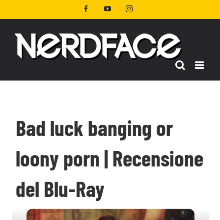
Salta
Facebook
YouTube
Instagram
al
contenuto
Bad luck banging or
loony porn | Recensione
del Blu-Ray