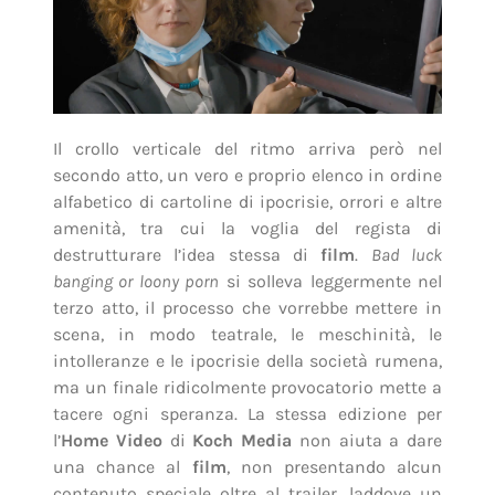
Il crollo verticale del ritmo arriva però nel
secondo atto, un vero e proprio elenco in ordine
alfabetico di cartoline di ipocrisie, orrori e altre
amenità, tra cui la voglia del regista di
destrutturare l’idea stessa di
film
.
Bad luck
banging or loony porn
si solleva leggermente nel
terzo atto, il processo che vorrebbe mettere in
scena, in modo teatrale, le meschinità, le
intolleranze e le ipocrisie della società rumena,
ma un finale ridicolmente provocatorio mette a
tacere ogni speranza. La stessa edizione per
l’
Home Video
di
Koch Media
non aiuta a dare
una chance al
film
, non presentando alcun
contenuto speciale oltre al trailer, laddove un