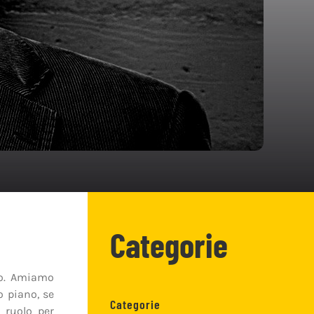
Categorie
mo. Amiamo
o piano, se
Categorie
 ruolo per