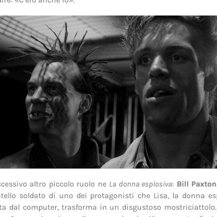
cessivo altro piccolo ruolo ne
La donna esplosiva
:
Bill Paxton
ratello soldato di uno dei protagonisti che Lisa, la donna es
ata dal computer, trasforma in un disgustoso mostriciattolo.