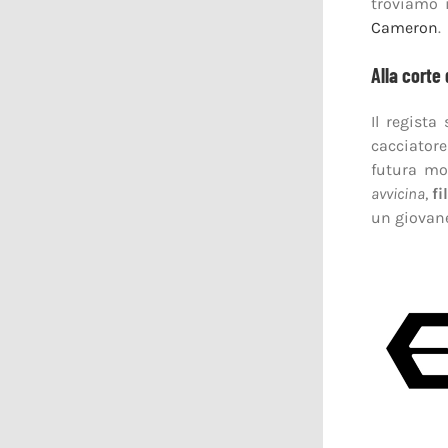
troviamo
Cameron
.
Alla corte
Il regista
cacciatore
futura mo
avvicina
,
fi
un giovan