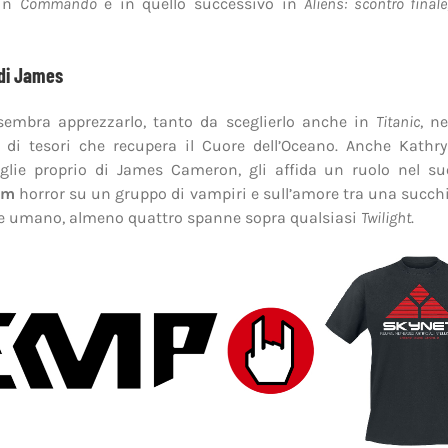
 in
Commando
e in quello successivo in
Aliens: scontro finale
 di James
 sembra apprezzarlo, tanto da sceglierlo anche in
Titanic
, n
 di tesori che recupera il Cuore dell’Oceano. Anche Kathr
glie proprio di James Cameron, gli affida un ruolo nel s
lm
horror su un gruppo di vampiri e sull’amore tra una succ
e umano, almeno quattro spanne sopra qualsiasi
Twilight
.