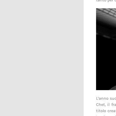
L’anno suc
Chet, il f
titolo cre