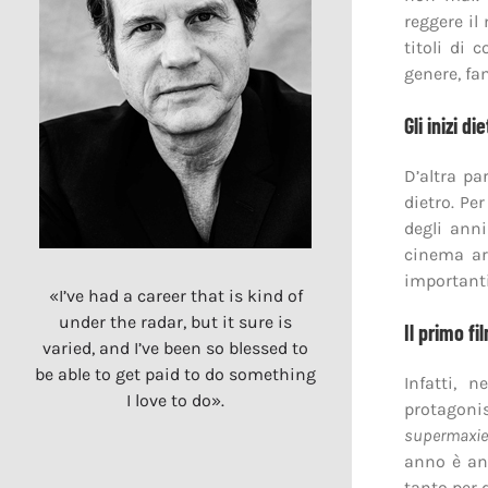
reggere il
titoli di 
genere, fa
Gli inizi di
D’altra pa
dietro. Pe
degli anni
cinema arr
importanti
«I’ve had a career that is kind of
under the radar, but it sure is
Il primo fi
varied, and I’ve been so blessed to
be able to get paid to do something
Infatti, 
I love to do».
protagoni
supermaxie
anno è anc
tanto per d