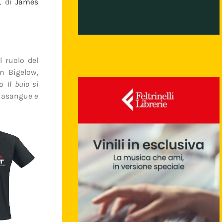
, di
James
el ruolo del
yn Bigelow,
uo
Il buio si
hiasangue e