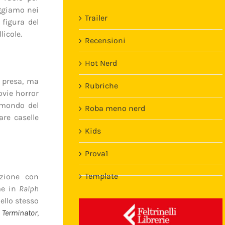
eggiamo nei
Trailer
figura del
licole.
Recensioni
Hot Nerd
a presa, ma
Rubriche
ovie horror
l mondo del
Roba meno nerd
are caselle
Kids
Prova1
Template
azione con
me in
Ralph
ello stesso
n
Terminator
,