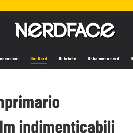
ecensioni
Hot Nerd
Rubriche
Roba meno nerd
omprimario
ilm indimenticabili