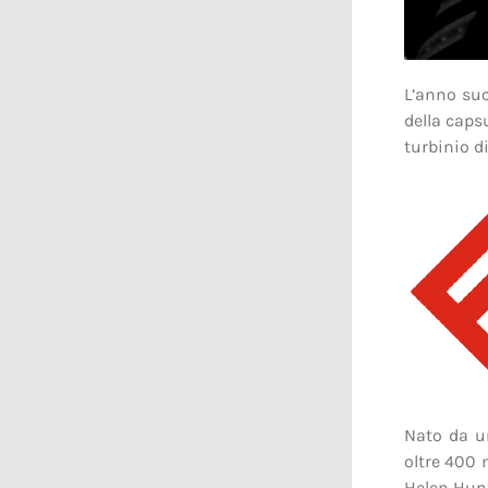
L’anno suc
della capsu
turbinio 
Nato da u
oltre 400 m
Helen Hunt