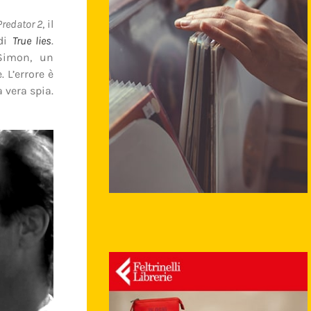
Predator 2
, il
 di
True lies
.
Simon, un
 L’errore è
 vera spia.