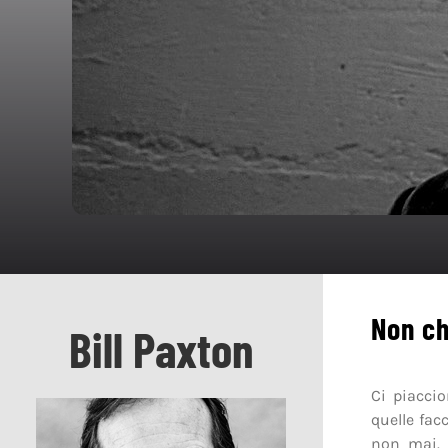
Non c
Bill Paxton
Ci piacci
quelle fac
non mai. 