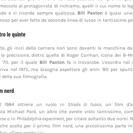
 moccolo al protagonista di richiamo, quelli il cui nome lo l
coda e ci ricorda sempre qualcosa.
Bill Paxton
è quasi una 
moso per aver fatto da seconda linea di lusso in tantissime pel
etro le quinte
rte, gli inizi della carriera non sono davanti la macchina d
r la precisione, dietro quella di Roger Corman, icona dei B-M
 ’70, per il quale
Bill Paxton
fa il trovarobe. L’esordio ne
iva nel 1975, ma bisogna aspettare gli anni ’80 per spunt
 della sua filmografia.
lm nerd
nel 1984 ottiene un ruolo in
Strade di fuoco
, un film d’
sta Michael Paré, un altro che avrete visto tantissimo, co
roe
o in
Philadelphia experiment
, per citare soltanto due nomi. N
he scelto per il primo film nerd, una piccolissima parte i
ire: «C’ero anche io».