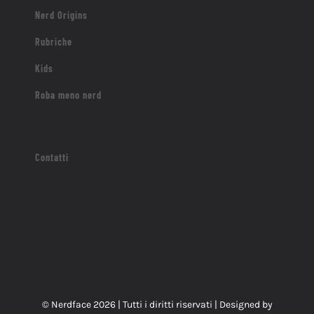
Nerd Origins
Rubriche
Kids
Roba meno nerd
Contatti
© Nerdface
2026 | Tutti i diritti riservati | Designed by