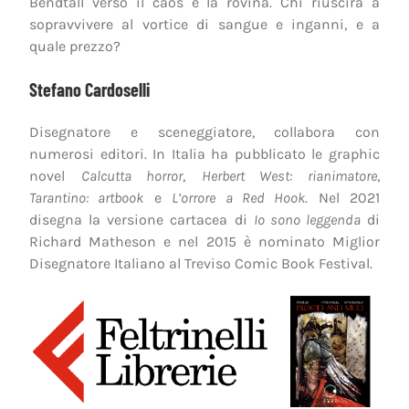
Bendtall verso il caos e la rovina. Chi riuscirà a
sopravvivere al vortice di sangue e inganni, e a
quale prezzo?
Stefano Cardoselli
Disegnatore e sceneggiatore, collabora con
numerosi editori. In Italia ha pubblicato le graphic
novel
Calcutta horror
,
Herbert West: rianimatore
,
Tarantino: artbook
e
L’orrore a Red Hook
. Nel 2021
disegna la versione cartacea di
Io sono leggenda
di
Richard Matheson e nel 2015 è nominato Miglior
Disegnatore Italiano al Treviso Comic Book Festival.