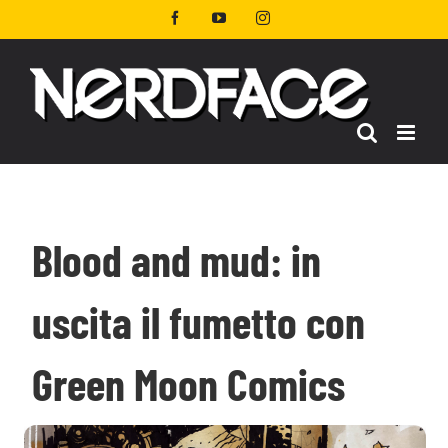
Salta
Facebook
YouTube
Instagram
al
contenuto
Blood and mud: in
uscita il fumetto con
Green Moon Comics