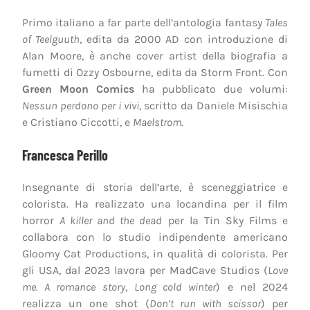
Primo italiano a far parte dell’antologia fantasy
Tales
of Teelguuth
, edita da 2000 AD con introduzione di
Alan Moore, è anche cover artist della biografia a
fumetti di Ozzy Osbourne, edita da Storm Front. Con
Green Moon Comics
ha pubblicato due volumi:
Nessun perdono per i vivi
, scritto da Daniele Misischia
e Cristiano Ciccotti, e
Maelstrom
.
Francesca Perillo
Insegnante di storia dell’arte, è sceneggiatrice e
colorista. Ha realizzato una locandina per il film
horror
A killer and the dead
per la Tin Sky Films e
collabora con lo studio indipendente americano
Gloomy Cat Productions, in qualità di colorista. Per
gli USA, dal 2023 lavora per MadCave Studios (
Love
me. A romance story
,
Long cold winter
) e nel 2024
realizza un one shot (
Don’t run with scissor
) per