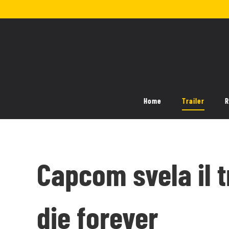
Salta
al
contenuto
Home
Trailer
R
Capcom svela il t
die forever