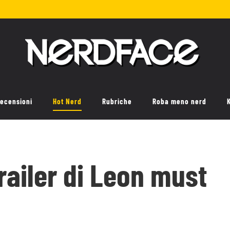
ecensioni
Hot Nerd
Rubriche
Roba meno nerd
railer di Leon must