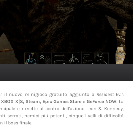
r
il nuovo minigioco gratuito aggiunto a
Resident Evil:
, XBOX X|S, Steam, Epic Games Store
e
GeForce NOW
. La
cipale e rimette al centro dell’azione Leon S. Kennedy,
serrati, nemici più potenti, cinque livelli di difficoltà
 il boss finale.