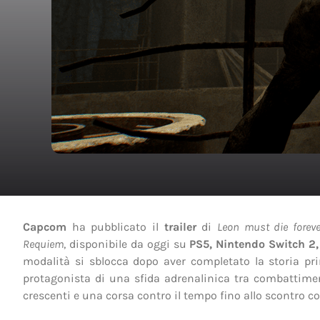
Capcom
ha pubblicato il
trailer
di
Leon must die foreve
Requiem
, disponibile da oggi su
PS5, Nintendo Switch 2
modalità si sblocca dopo aver completato la storia prin
protagonista di una sfida adrenalinica tra combattimenti 
crescenti e una corsa contro il tempo fino allo scontro con