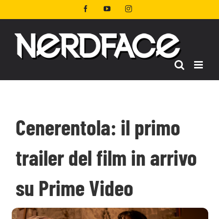
Salta
Facebook
YouTube
Instagram
al
contenuto
Cenerentola: il primo
trailer del film in arrivo
su Prime Video