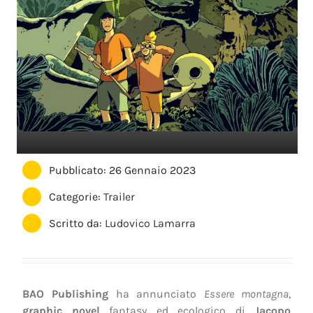
Pubblicato: 26 Gennaio 2023
Categorie:
Trailer
Scritto da:
Ludovico Lamarra
BAO Publishing
ha annunciato
Essere montagna
,
graphic novel
fantasy ed ecologico di
Jacopo