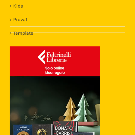
Kids
Prova1
Template