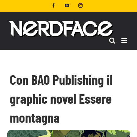
Salta
Facebook
YouTube
Instagram
al
contenuto
Con BAO Publishing il
graphic novel Essere
montagna