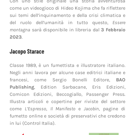
Con uno stile originale una storia avventurosa
come un videogioco di Hideo Kojima che fa riflettere
sui temi dell’inquinamento e della crisi climatica e
del ruolo dell’umanità in tutto questo,
Essere
montagna
sarà disponibile in libreria dal
3 Febbraio
2023
.
Jacopo Starace
Classe 1989, è un fumettista e illustratore italiano.
Negli anni lavora per alcune case editrici italiane e
francesi, come Sergio Bonelli Editore,
BAO
Publishing
, Edition Sarbacane, Eris Edizioni,
Comicon Edizioni, Beccogiallo, Passenger Press.
Illustra articoli e copertine per riviste del settore
come
L’Espresso
,
Il Manifesto
e
Jacobin
, pagine di
fumetto online e società di preservativi che credono
in lui (Control Italia).