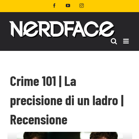
Salta
Facebook
YouTube
Instagram
al
contenuto
Crime 101 | La
precisione di un ladro |
Recensione