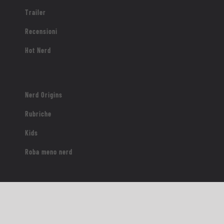
Trailer
Recensioni
Hot Nerd
Nerd Origins
Rubriche
Kids
Roba meno nerd
Contatti