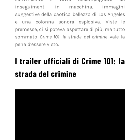
inseguimenti in macchina, immagini
suggestive della caotica bellezza di Los Angeles
e una colonna sonora esplosiva. Viste le
premesse, ci si poteva aspettare di più, ma tutto
sommato
Crime 101: la strada del crimine
vale la
pena d’essere visto.
I trailer ufficiali di Crime 101: la
strada del crimine