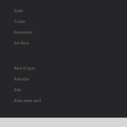
Home
Trailer
Recensioni
Hot Nerd
Nerd Origins
Rubriche
Kids
Roba meno nerd
Contatti