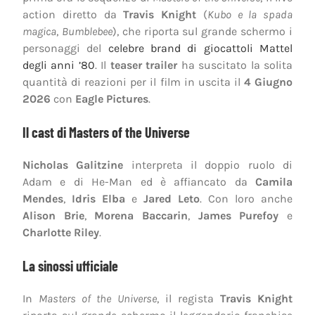
action diretto da
Travis Knight
(
Kubo e la spada
magica
,
Bumblebee
), che riporta sul grande schermo i
personaggi del
celebre brand di giocattoli Mattel
degli anni ’80
. Il
teaser trailer
ha suscitato la solita
quantità di reazioni per il film in uscita il
4 Giugno
2026
con
Eagle Pictures
.
Il cast di Masters of the Universe
Nicholas Galitzine
interpreta il doppio ruolo di
Adam e di He-Man ed è affiancato da
Camila
Mendes
,
Idris Elba
e
Jared Leto
. Con loro anche
Alison Brie
,
Morena Baccarin
,
James Purefoy
e
Charlotte Riley
.
La sinossi ufficiale
In
Masters of the Universe
, il regista
Travis Knight