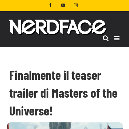
Salta
Facebook
YouTube
Instagram
al
contenuto
Finalmente il teaser
trailer di Masters of the
Universe!