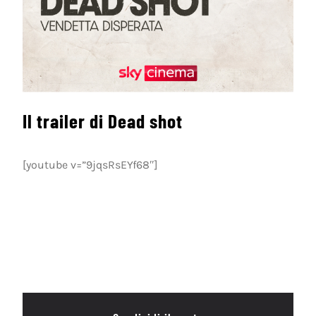
Il trailer di Dead shot
[youtube v=”9jqsRsEYf68″]