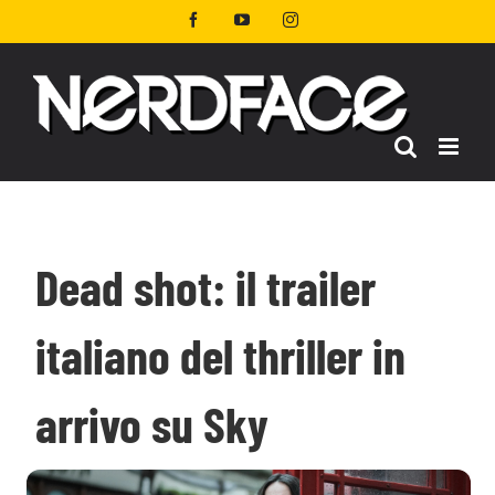
Salta
Facebook
YouTube
Instagram
al
contenuto
Dead shot: il trailer
italiano del thriller in
arrivo su Sky