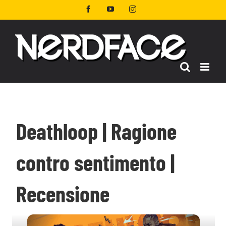
Salta
Facebook
YouTube
Instagram
al
contenuto
Deathloop | Ragione
contro sentimento |
Recensione