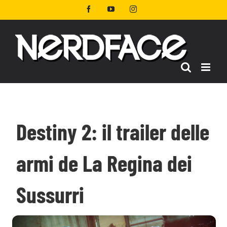
Salta
Facebook
YouTube
Instagram
al
contenuto
Destiny 2: il trailer delle
armi de La Regina dei
Sussurri